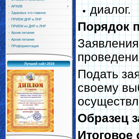
диалог.
АРХИВ
Здоровье это главное
ПРИЕМ ДНР и ЛНР
Порядок п
ПРИЕМ из ДНР и ЛНР
Архив питание
Заявления
Архив питание
ПРофориентация
проведени
Лучший сайт 2019
Подать за
своему вы
осуществл
Образец з
Итоговое