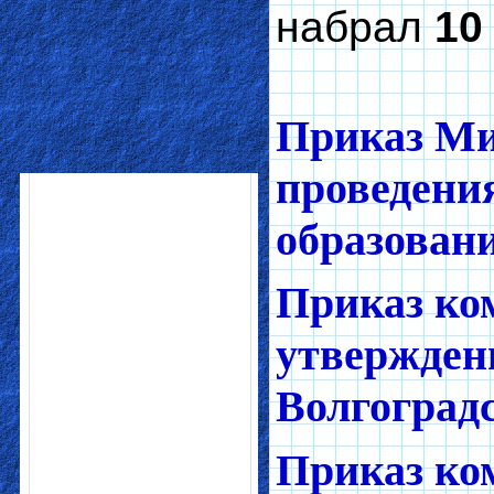
набрал
10
Приказ Ми
проведени
образован
Приказ ком
утверждени
Волгоград
Приказ ком