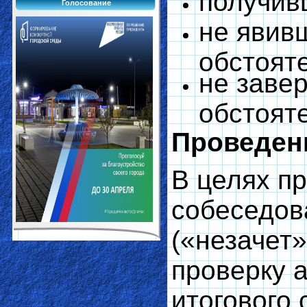
получив
Голосование
не явив
обстоят
не заве
обстоят
Проведен
В целях п
собеседов
(«незачет
проверку 
итогового