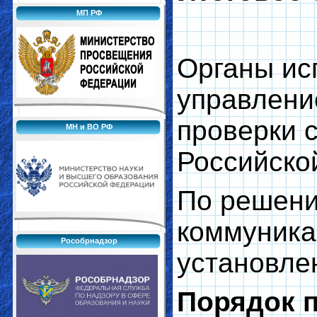
МП РФ
Органы ис
управлени
проверки 
МН и ВО РФ
Российско
По решени
коммуника
Рособрнадзор
установле
Порядок п