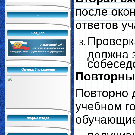
после око
...
ответов уч
Баз_Гов
Проверк
должна 
собесед
Оценка Учреждения
Повторны
Повторно 
учебном г
обучающие
Форма входа