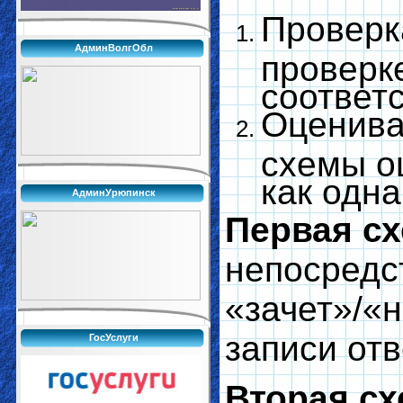
Проверк
АдминВолгОбл
проверк
соответ
Оценива
схемы о
как одна
АдминУрюпинск
Первая сх
непосредс
«зачет»/«
записи отв
ГосУслуги
Вторая сх