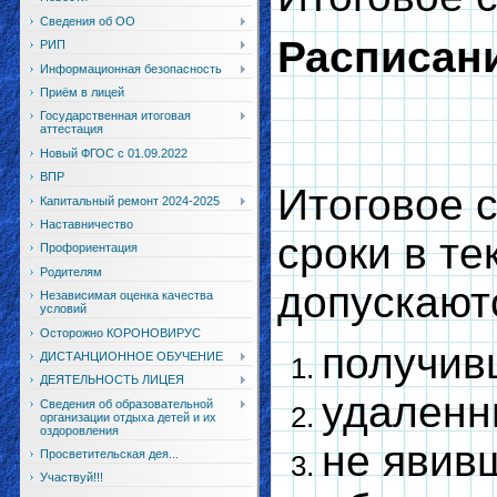
Сведения об ОО
Расписани
РИП
Информационная безопасность
Приём в лицей
Государственная итоговая
аттестация
Новый ФГОС с 01.09.2022
ВПР
Итоговое 
Капитальный ремонт 2024-2025
Наставничество
сроки в те
Профориентация
Родителям
допускают
Независимая оценка качества
условий
Осторожно КОРОНОВИРУС
получив
ДИСТАНЦИОННОЕ ОБУЧЕНИЕ
ДЕЯТЕЛЬНОСТЬ ЛИЦЕЯ
удаленн
Сведения об образовательной
организации отдыха детей и их
оздоровления
не явив
Просветительская дея...
Участвуй!!!