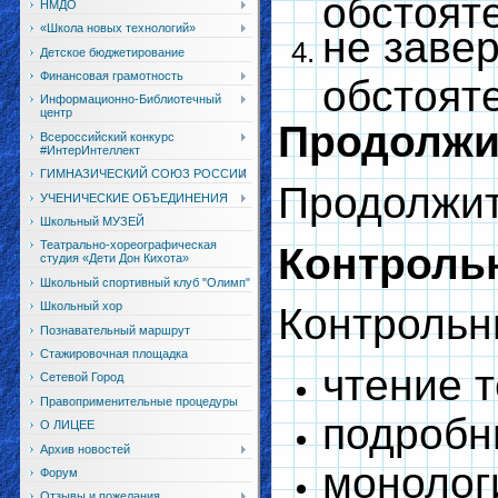
обстоят
НМДО
«Школа новых технологий»
не заве
Детское бюджетирование
Финансовая грамотность
обстоят
Информационно-Библиотечный
центр
Продолжи
Всероссийский конкурс
#ИнтерИнтеллект
ГИМНАЗИЧЕСКИЙ СОЮЗ РОССИИ
Продолжит
УЧЕНИЧЕСКИЕ ОБЪЕДИНЕНИЯ
Школьный МУЗЕЙ
Театрально-хореографическая
Контроль
студия «Дети Дон Кихота»
Школьный спортивный клуб "Олимп"
Школьный хор
Контрольн
Познавательный маршрут
Стажировочная площадка
чтение т
Сетевой Город
Правоприменительные процедуры
подробн
О ЛИЦЕЕ
Архив новостей
монолог
Форум
Отзывы и пожелания