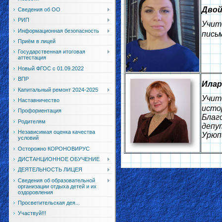
Двой
Сведения об ОО
РИП
Учит
Информационная безопасность
пись
Приём в лицей
Государственная итоговая
аттестация
Новый ФГОС с 01.09.2022
ВПР
Илар
Капитальный ремонт 2024-2025
Учит
Наставничество
исто
Профориентация
Благ
Родителям
депу
Независимая оценка качества
Урюп
условий
Осторожно КОРОНОВИРУС
ДИСТАНЦИОННОЕ ОБУЧЕНИЕ
ДЕЯТЕЛЬНОСТЬ ЛИЦЕЯ
Сведения об образовательной
организации отдыха детей и их
оздоровления
Просветительская дея...
Участвуй!!!