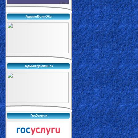
АдминВолгОбл
АдминУрюпинск
ГосУслуги