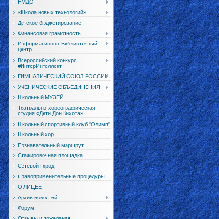
НМДО
«Школа новых технологий»
Детское бюджетирование
Финансовая грамотность
Информационно-Библиотечный
центр
Всероссийский конкурс
#ИнтерИнтеллект
ГИМНАЗИЧЕСКИЙ СОЮЗ РОССИИ
УЧЕНИЧЕСКИЕ ОБЪЕДИНЕНИЯ
Школьный МУЗЕЙ
Театрально-хореографическая
студия «Дети Дон Кихота»
Школьный спортивный клуб "Олимп"
Школьный хор
Познавательный маршрут
Стажировочная площадка
Сетевой Город
Правоприменительные процедуры
О ЛИЦЕЕ
Архив новостей
Форум
Отзывы и пожелания