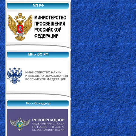
МП РФ
МН и ВО РФ
Рособрнадзор