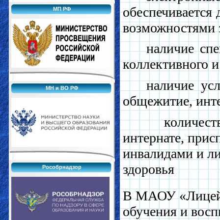
обеспечивается 
МП РФ
возможностями 
наличие спе
коллективного и
наличие усл
МН и ВО РФ
общежитие, инте
количество ж
интернате, прис
инвалидами и л
здоровья
Рособрнадзор
В МАОУ «Лицей»
обучения и вос