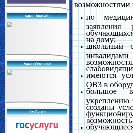
возможностями з
по медици
АдминВолгОбл
заявления 
обучающихся
на дому;
школьный с
инвалида
возможностя
АдминУрюпинск
слабовидящи
имеются усл
ОВЗ в обору
большое в
укреплению з
созданы усл
функциони
ГосУслуги
возможность
обучающие