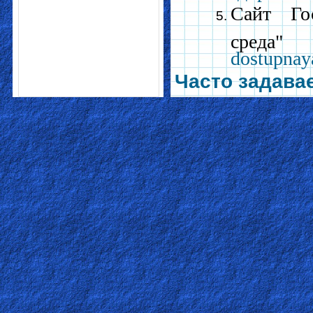
Сайт Го
сред
dostupnay
Часто задав