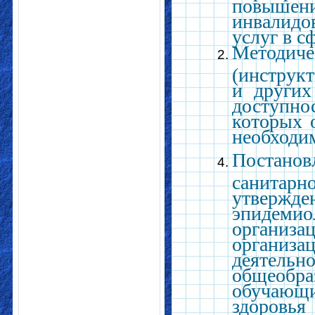
повышени
инвалидо
услуг в с
Методи
(инструк
и других
доступно
которых 
необходи
Постано
санитарно
утвержде
эпидемио
органи
организа
деятель
общеоб
обучающ
здоровья