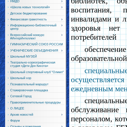
библиотек, об
НМДО
«Школа новых технологий»
воспитания, 
Детское бюджетирование
инвалидами и 
Финансовая грамотность
здоровья нет 
Информационно-Библиотечный
центр
потребителей
Всероссийский конкурс
#ИнтерИнтеллект
ГИМНАЗИЧЕСКИЙ СОЮЗ РОССИИ
обеспечени
УЧЕНИЧЕСКИЕ ОБЪЕДИНЕНИЯ
образовательной
Школьный МУЗЕЙ
Театрально-хореографическая
студия «Дети Дон Кихота»
специаль
Школьный спортивный клуб "Олимп"
осуществляется
Школьный хор
Познавательный маршрут
ежедневным мен
Стажировочная площадка
Сетевой Город
специальные
Правоприменительные процедуры
обслуживание 
О ЛИЦЕЕ
Архив новостей
персоналом, кот
Форум
Отзывы и пожелания