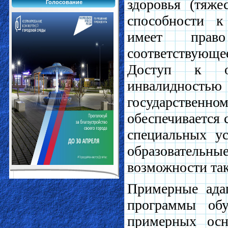
здоровья (тяже
Голосование
способности к
имеет право
соответствующ
Доступ к о
инвалидностью
государственн
обеспечивается 
специальных у
образователь
возможности та
Примерные ада
программы об
примерных осн