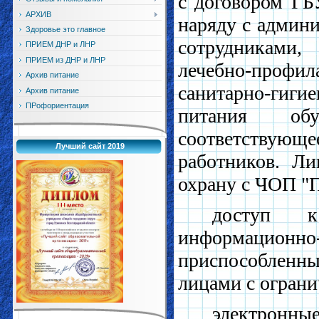
с договором ГБ
АРХИВ
наряду с админи
Здоровье это главное
сотрудниками,
ПРИЕМ ДНР и ЛНР
ПРИЕМ из ДНР и ЛНР
лечебно-профи
Архив питание
санитарно-гиг
Архив питание
ПРофориентация
питания обу
соответству
Лучший сайт 2019
работников. Л
охрану с ЧОП "П
доступ 
информацион
приспособленн
лицами с огран
электронны