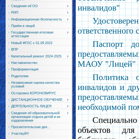
инвалидов"
Сведения об ОО
РИП
Удостове
Информационная безопасность
Приём в лицей
ответственного 
Государственная итоговая
аттестация
Паспорт д
Новый ФГОС с 01.09.2022
ВПР
предоставляем
Капитальный ремонт 2024-2025
МАОУ "Лицей"
Наставничество
Профориентация
Политика о
Родителям
Независимая оценка качества
инвалидов и др
условий
Осторожно КОРОНОВИРУС
предоставляемы
ДИСТАНЦИОННОЕ ОБУЧЕНИЕ
необходимой п
ДЕЯТЕЛЬНОСТЬ ЛИЦЕЯ
Сведения об образовательной
организации отдыха детей и их
Специальн
оздоровления
Просветительская дея...
объектов для
Участвуй!!!