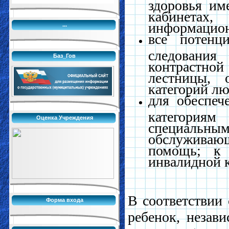
здоровья им
кабинетах,
информацион
...
все потенц
следовани
Баз_Гов
контрастно
лестницы, 
категорий лю
для обеспеч
категория
Оценка Учреждения
специальн
обслуживающ
помощь; к 
инвалидной к
В соответствии
Форма входа
ребенок, незав