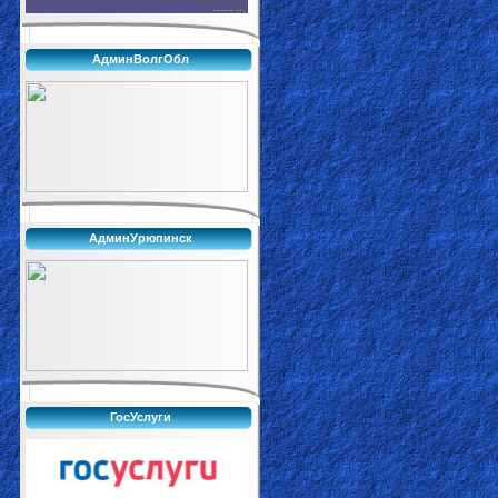
АдминВолгОбл
АдминУрюпинск
ГосУслуги