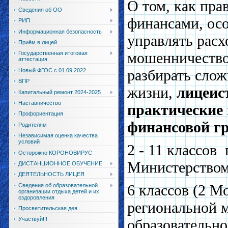
О том, как пра
Сведения об ОО
финансами, осо
РИП
Информационная безопасность
управлять расх
Приём в лицей
мошенничество
Государственная итоговая
аттестация
разбирать слож
Новый ФГОС с 01.09.2022
ВПР
жизни,
лицеис
Капитальный ремонт 2024-2025
Наставничество
практические
Профориентация
финансовой г
Родителям
Независимая оценка качества
условий
2 - 11 классов
Осторожно КОРОНОВИРУС
Министерством
ДИСТАНЦИОННОЕ ОБУЧЕНИЕ
ДЕЯТЕЛЬНОСТЬ ЛИЦЕЯ
6 классов (2 М
Сведения об образовательной
организации отдыха детей и их
оздоровления
региональной 
Просветительская дея...
Участвуй!!!
образовательн