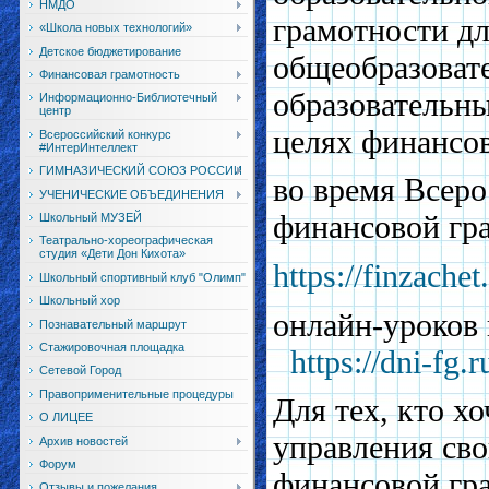
НМДО
грамотности д
«Школа новых технологий»
Детское бюджетирование
общеобразоват
Финансовая грамотность
образовательны
Информационно-Библиотечный
центр
целях финансо
Всероссийский конкурс
#ИнтерИнтеллект
ГИМНАЗИЧЕСКИЙ СОЮЗ РОССИИ
во время Всеро
УЧЕНИЧЕСКИЕ ОБЪЕДИНЕНИЯ
финансовой гр
Школьный МУЗЕЙ
Театрально-хореографическая
студия «Дети Дон Кихота»
https://finzachet.
Школьный спортивный клуб "Олимп"
Школьный хор
онлайн-уроков 
Познавательный маршрут
Стажировочная площадка
https://dni-fg.r
Сетевой Город
Правоприменительные процедуры
Для тех, кто х
О ЛИЦЕЕ
управления св
Архив новостей
Форум
финансовой гра
Отзывы и пожелания