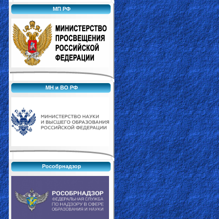
МП РФ
МН и ВО РФ
Рособрнадзор