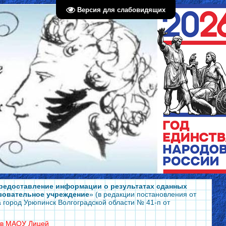
Версия для слабовидящих
редоставление информации о результатах сданных
азовательное учреждение
» (в редакции постановления от
а город Урюпинск Волгоградской области № 41-п от
х в МАОУ Лицей