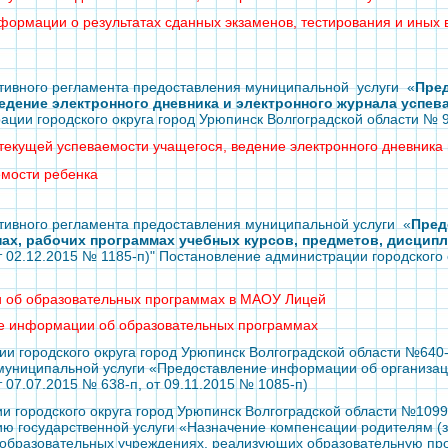
ормации о результатах сданных экзаменов, тестирования и иных в
тивного регламента предоставления муниципальной услуги «
Пре
едение электронного дневника и электронного журнала успев
ации городского округа город Урюпинск Волгоградской области № 9
текущей успеваемости учащегося, ведение электронного дневника
емости ребенка
тивного регламента предоставления муниципальной услуги «
Пред
нах, рабочих программах учебных курсов, предметов, дисцип
 02.12.2015 № 1185-п)"
Постановление администрации городского о
 об образовательных программах в МАОУ Лицей
е информации об образовательных программах
 городского округа город Урюпинск Волгоградской области №640-
муниципальной услуги «Предоставление информации об организац
 07.07.2015 № 638-п, от 09.11.2015 № 1085-п)
 городского округа город Урюпинск Волгоградской области №1099-
ю государственной услуги «Назначение компенсации родителям (з
в образовательных учреждениях, реализующих образовательную пр