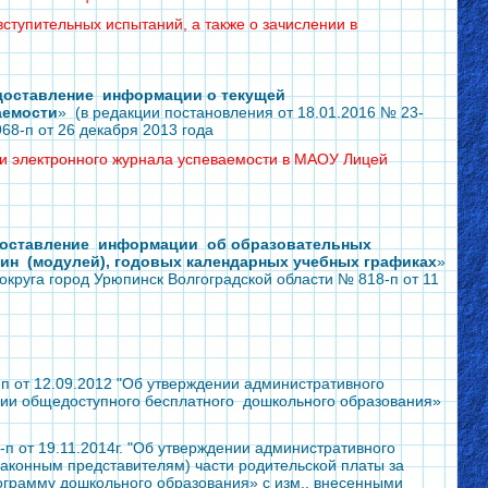
ступительных испытаний, а также о зачислении в
доставление информации о текущей
аемости
» (в редакции постановления от 18.01.2016 № 23-
68-п от 26 декабря 2013 года
 и электронного журнала успеваемости в МАОУ Лицей
оставление информации об образовательных
лин (модулей), годовых календарных учебных графиках
»
круга город Урюпинск Волгоградской области № 818-п от 11
п от 12.09.2012 "Об утверждении административного
ии общедоступного бесплатного дошкольного образования»
п от 19.11.2014г. "Об утверждении административного
аконным представителям) части родительской платы за
ограмму дошкольного образования» с изм., внесенными