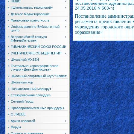
НМДО
постановлением администраци
24.05.2016 N 503-п)
«Школа новых технологий»
Детское бюджетирование
Постановление администраци
Финансовая грамотность
регламента предоставления 
учреждения городского окр
Информационно-Библиотечный
центр
образования»
Всероссийский конкурс
#ИнтерИнтеллект
ГИМНАЗИЧЕСКИЙ СОЮЗ РОССИИ
УЧЕНИЧЕСКИЕ ОБЪЕДИНЕНИЯ
Школьный МУЗЕЙ
Театрально-хореографическая
студия «Дети Дон Кихота»
Школьный спортивный клуб "Олимп"
Школьный хор
Познавательный маршрут
Стажировочная площадка
Сетевой Город
Правоприменительные процедуры
О ЛИЦЕЕ
Архив новостей
Форум
Отзывы и пожелания