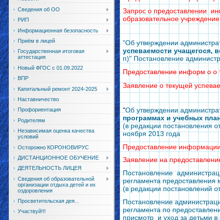
Сведения об ОО
Запрос о предоставлении инф
образовательное учреждение
РИП
Информационная безопасность
Приём в лицей
"Об утверждении администра
успеваемости учащегося, в
Государственная итоговая
аттестация
п)" Постановление администр
Новый ФГОС с 01.09.2022
Предоставление информ о о 
ВПР
Заявление
о текущей успева
Капитальный ремонт 2024-2025
Наставничество
"
Об утверждении администра
Профориентация
программах и учебных пла
Родителям
(в редакции постановления от
Независимая оценка качества
ноября 2013 года
условий
Предоставление информации
Осторожно КОРОНОВИРУС
ДИСТАНЦИОННОЕ ОБУЧЕНИЕ
Заявление на предоставлени
ДЕЯТЕЛЬНОСТЬ ЛИЦЕЯ
Постановление администрации
Сведения об образовательной
регламента предоставления 
организации отдыха детей и их
(в редакции постановлений от
оздоровления
Постановление администрации
Просветительская дея...
регламента по предоставлени
Участвуй!!!
присмотр и уход за детьми 