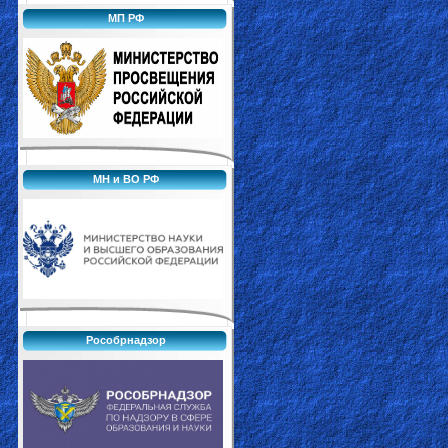
МП РФ
МН и ВО РФ
Рособрнадзор