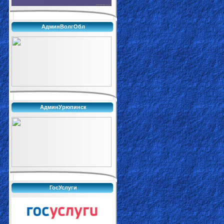
АдминВолгОбл
АдминУрюпинск
ГосУслуги