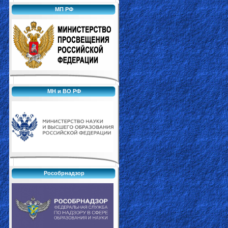
МП РФ
МН и ВО РФ
Рособрнадзор