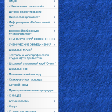
НМДО
«Школа новых технологий»
Детское бюджетирование
Финансовая грамотность
Информационно-Библиотечный
центр
Всероссийский конкурс
#ИнтерИнтеллект
ГИМНАЗИЧЕСКИЙ СОЮЗ РОССИИ
УЧЕНИЧЕСКИЕ ОБЪЕДИНЕНИЯ
Школьный МУЗЕЙ
Театрально-хореографическая
студия «Дети Дон Кихота»
Школьный спортивный клуб "Олимп"
Школьный хор
Познавательный маршрут
Стажировочная площадка
Сетевой Город
Правоприменительные процедуры
О ЛИЦЕЕ
Архив новостей
Форум
Отзывы и пожелания