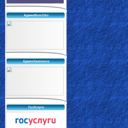
АдминВолгОбл
АдминУрюпинск
ГосУслуги